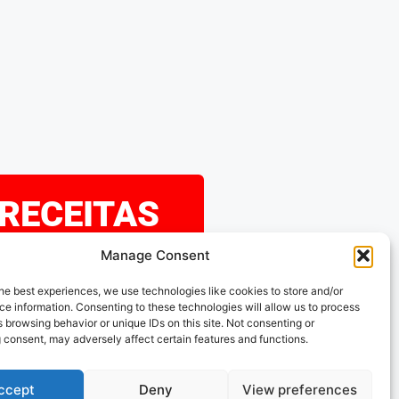
 RECEITAS
Manage Consent
eramos que tenha
he best experiences, we use technologies like cookies to store and/or
e information. Consenting to these technologies will allow us to process
explorando as nossas
 browsing behavior or unique IDs on this site. Not consenting or
 consent, may adversely affect certain features and functions.
s acompanhar!
ccept
Deny
View preferences