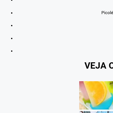
Picol
VEJA 