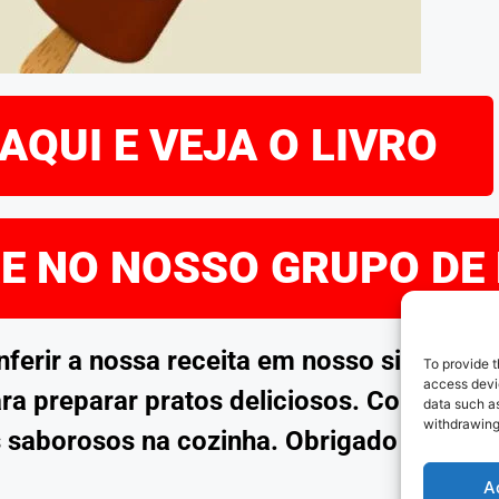
AQUI E VEJA O LIVRO
RE NO NOSSO GRUPO DE
rir a nossa receita em nosso site. Esp
To provide t
access devic
ra preparar pratos deliciosos. Continue 
data such as
withdrawing
 saborosos na cozinha. Obrigado por no
A