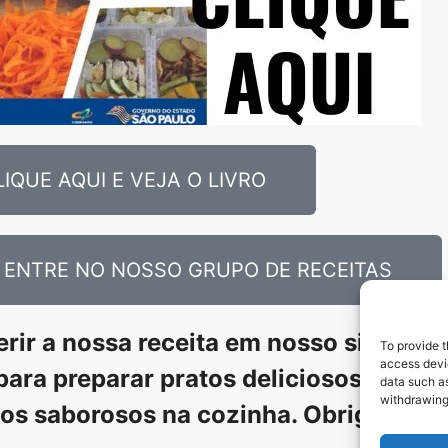
LIQUE AQUI E VEJA O LIVRO
E ENTRE NO NOSSO GRUPO DE RECEITAS
ir a nossa receita em nosso site. Es
To provide t
access devic
para preparar pratos deliciosos. Cont
data such as
withdrawing
os saborosos na cozinha. Obrigado p