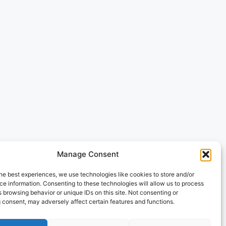
Manage Consent
peramos que tenha
he best experiences, we use technologies like cookies to store and/or
e information. Consenting to these technologies will allow us to process
inue explorando as
 browsing behavior or unique IDs on this site. Not consenting or
 consent, may adversely affect certain features and functions.
or nos acompanhar!