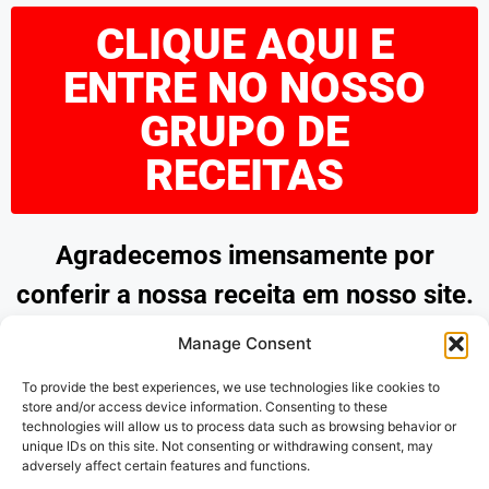
CLIQUE AQUI E
ENTRE NO NOSSO
GRUPO DE
RECEITAS
Agradecemos imensamente por
conferir a nossa receita em nosso site.
Esperamos que tenha encontrado
Manage Consent
inspiração e praticidade para preparar
To provide the best experiences, we use technologies like cookies to
pratos deliciosos. Continue explorando
store and/or access device information. Consenting to these
technologies will allow us to process data such as browsing behavior or
as nossas opções e desfrute de
unique IDs on this site. Not consenting or withdrawing consent, may
adversely affect certain features and functions.