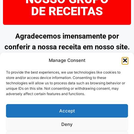
DE RECEITAS
Agradecemos imensamente por
conferir a nossa receita em nosso site.
Esperamos que tenha encontrado
Manage Consent
inspiração e praticidade para preparar
To provide the best experiences, we use technologies like cookies to
pratos deliciosos. Continue explorando
store and/or access device information. Consenting to these
technologies will allow us to process data such as browsing behavior or
as nossas opções e desfrute de
unique IDs on this site. Not consenting or withdrawing consent, may
adversely affect certain features and functions.
momentos saborosos na cozinha.
Obrigado por nos acompanhar!
Accept
Deny