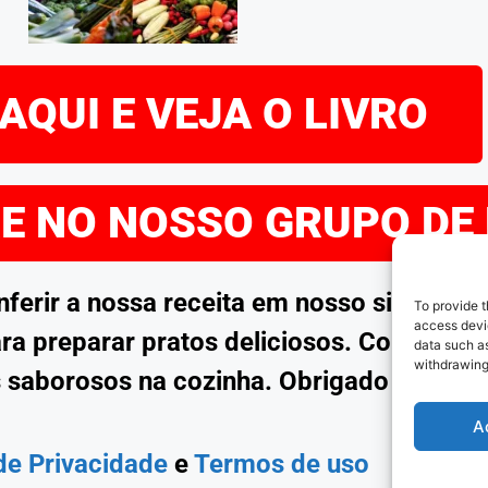
AQUI E VEJA O LIVRO
RE NO NOSSO GRUPO DE
rir a nossa receita em nosso site. Esp
To provide t
access devic
ra preparar pratos deliciosos. Continue 
data such as
withdrawing
 saborosos na cozinha. Obrigado por no
A
 de Privacidade
e
Termos de uso