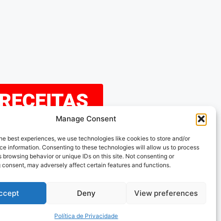
 RECEITAS
Manage Consent
eramos que tenha
he best experiences, we use technologies like cookies to store and/or
e information. Consenting to these technologies will allow us to process
explorando as nossas
 browsing behavior or unique IDs on this site. Not consenting or
 consent, may adversely affect certain features and functions.
s acompanhar!
ccept
Deny
View preferences
Política de Privacidade