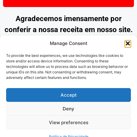
Agradecemos imensamente por
conferir a nossa receita em nosso site.
Esperamos que tenha encontrado
Manage Consent
inspiração e praticidade para preparar
To provide the best experiences, we use technologies like cookies to
pratos deliciosos. Continue explorando
store and/or access device information. Consenting to these
technologies will allow us to process data such as browsing behavior or
as nossas opções e desfrute de
unique IDs on this site. Not consenting or withdrawing consent, may
adversely affect certain features and functions.
momentos saborosos na cozinha.
Obrigado por nos acompanhar!
Accept
Deny
Politica de Privacidade
e
Termos de
View preferences
uso
Política de Privacidade