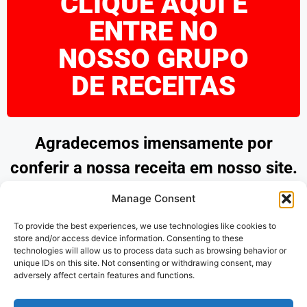
CLIQUE AQUI E
ENTRE NO
NOSSO GRUPO
DE RECEITAS
Agradecemos imensamente por
conferir a nossa receita em nosso site.
Esperamos que tenha encontrado
Manage Consent
inspiração e praticidade para preparar
To provide the best experiences, we use technologies like cookies to
pratos deliciosos. Continue explorando
store and/or access device information. Consenting to these
technologies will allow us to process data such as browsing behavior or
as nossas opções e desfrute de
unique IDs on this site. Not consenting or withdrawing consent, may
adversely affect certain features and functions.
momentos saborosos na cozinha.