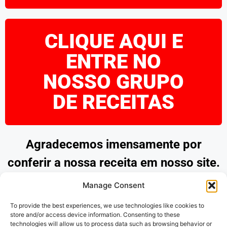
CLIQUE AQUI E
ENTRE NO
NOSSO GRUPO
DE RECEITAS
Agradecemos imensamente por
conferir a nossa receita em nosso site.
Esperamos que tenha encontrado
Manage Consent
inspiração e praticidade para preparar
To provide the best experiences, we use technologies like cookies to
pratos deliciosos. Continue explorando
store and/or access device information. Consenting to these
technologies will allow us to process data such as browsing behavior or