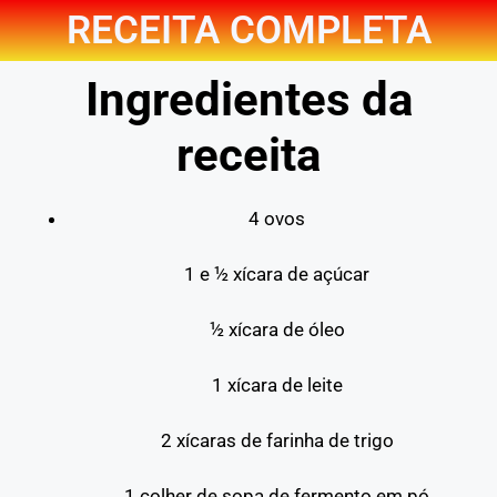
RECEITA COMPLETA
Ingredientes da
receita
4 ovos
1 e ½ xícara de açúcar
½ xícara de óleo
1 xícara de leite
2 xícaras de farinha de trigo
1 colher de sopa de fermento em pó