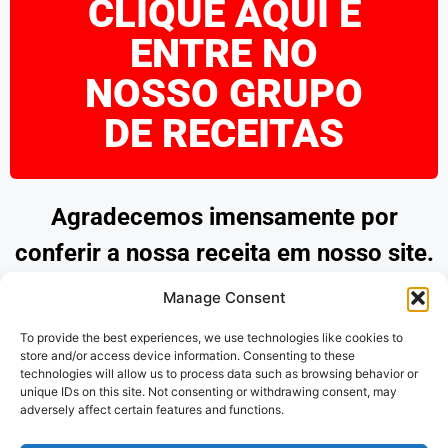
CLIQUE AQUI E
ENTRE NO
NOSSO GRUPO
DE RECEITAS
Agradecemos imensamente por
conferir a nossa receita em nosso site.
Esperamos que tenha encontrado
Manage Consent
inspiração e praticidade para preparar
To provide the best experiences, we use technologies like cookies to
pratos deliciosos. Continue explorando
store and/or access device information. Consenting to these
technologies will allow us to process data such as browsing behavior or
as nossas opções e desfrute de
unique IDs on this site. Not consenting or withdrawing consent, may
adversely affect certain features and functions.
momentos saborosos na cozinha.