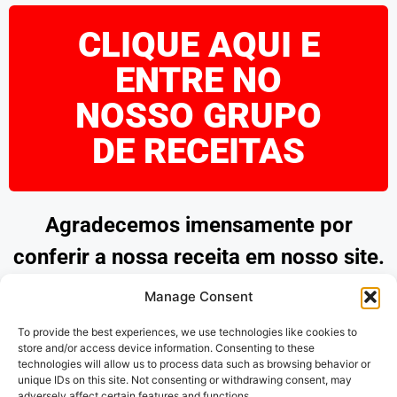
CLIQUE AQUI E
ENTRE NO
NOSSO GRUPO
DE RECEITAS
Agradecemos imensamente por
conferir a nossa receita em nosso site.
Esperamos que tenha encontrado
Manage Consent
inspiração e praticidade para preparar
To provide the best experiences, we use technologies like cookies to
pratos deliciosos. Continue explorando
store and/or access device information. Consenting to these
technologies will allow us to process data such as browsing behavior or
as nossas opções e desfrute de
unique IDs on this site. Not consenting or withdrawing consent, may
adversely affect certain features and functions.