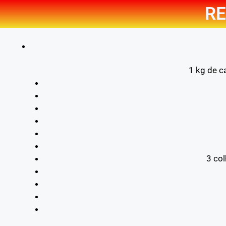
RE
1 kg de ca
3 co