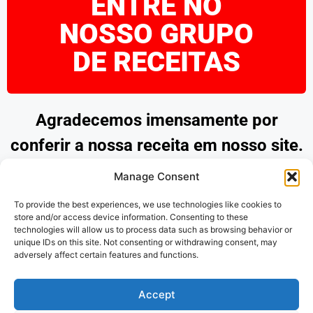
ENTRE NO
NOSSO GRUPO
DE RECEITAS
Agradecemos imensamente por
conferir a nossa receita em nosso site.
Esperamos que tenha encontrado
Manage Consent
inspiração e praticidade para preparar
To provide the best experiences, we use technologies like cookies to
pratos deliciosos. Continue explorando
store and/or access device information. Consenting to these
technologies will allow us to process data such as browsing behavior or
as nossas opções e desfrute de
unique IDs on this site. Not consenting or withdrawing consent, may
adversely affect certain features and functions.
momentos saborosos na cozinha.
Obrigado por nos acompanhar!
Accept