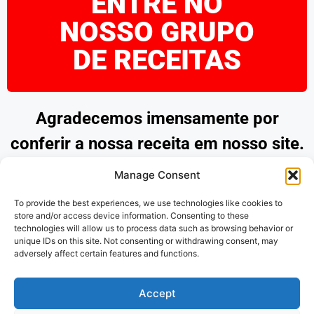
ENTRE NO
NOSSO GRUPO
DE RECEITAS
Agradecemos imensamente por
conferir a nossa receita em nosso site.
Esperamos que tenha encontrado
Manage Consent
inspiração e praticidade para preparar
To provide the best experiences, we use technologies like cookies to
pratos deliciosos. Continue explorando
store and/or access device information. Consenting to these
technologies will allow us to process data such as browsing behavior or
as nossas opções e desfrute de
unique IDs on this site. Not consenting or withdrawing consent, may
adversely affect certain features and functions.
momentos saborosos na cozinha.
Obrigado por nos acompanhar!
Accept