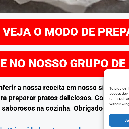
E VEJA O MODO DE PRE
RE NO NOSSO GRUPO DE
rir a nossa receita em nosso site. Esp
To provide t
access devic
ra preparar pratos deliciosos. Continue 
data such as
withdrawing
 saborosos na cozinha. Obrigado por no
A