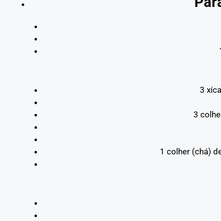
Para
3 xíc
3 colh
1 colher (chá) d