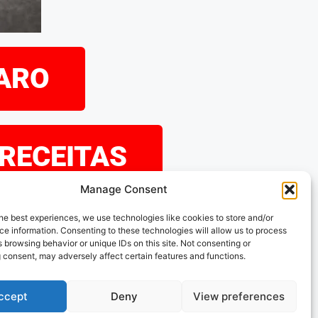
PARO
 RECEITAS
Manage Consent
eramos que tenha
he best experiences, we use technologies like cookies to store and/or
e information. Consenting to these technologies will allow us to process
explorando as nossas
 browsing behavior or unique IDs on this site. Not consenting or
 consent, may adversely affect certain features and functions.
s acompanhar!
ccept
Deny
View preferences