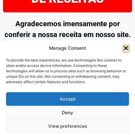
Agradecemos imensamente por
conferir a nossa receita em nosso site.
Esperamos que tenha encontrado
Manage Consent
inspiração e praticidade para preparar
To provide the best experiences, we use technologies like cookies to
pratos deliciosos. Continue explorando
store and/or access device information. Consenting to these
technologies will allow us to process data such as browsing behavior or
as nossas opções e desfrute de
unique IDs on this site. Not consenting or withdrawing consent, may
adversely affect certain features and functions.
momentos saborosos na cozinha.
Obrigado por nos acompanhar!
Accept
Deny
Politica de Privacidade
e
Termos de
View preferences
uso