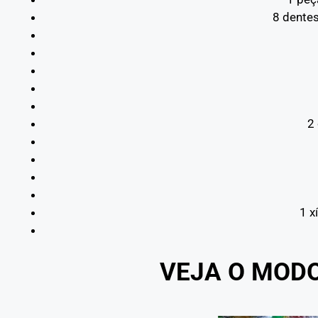
8 dente
2
1 x
VEJA O MOD