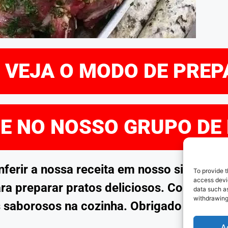
E VEJA O MODO DE PRE
RE NO NOSSO GRUPO DE
rir a nossa receita em nosso site. Esp
To provide t
access devic
ra preparar pratos deliciosos. Continue 
data such as
withdrawing
 saborosos na cozinha. Obrigado por no
A