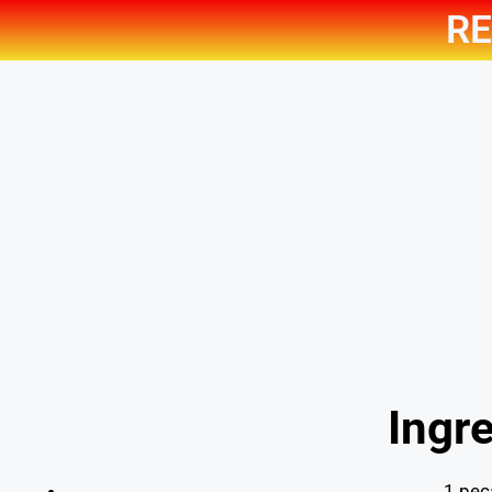
RE
Ingre
1 peç