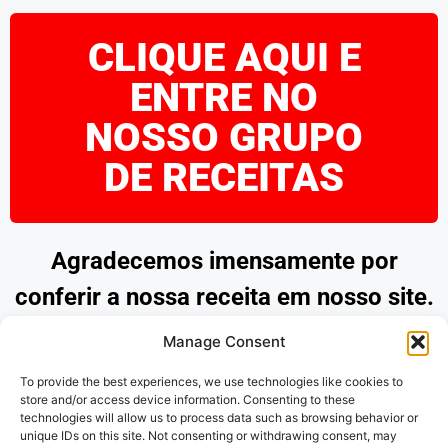
CLIQUE AQUI E
ENTRE NO
NOSSO GRUPO
DE RECEITAS
Agradecemos imensamente por
conferir a nossa receita em nosso site.
Esperamos que tenha encontrado
Manage Consent
inspiração e praticidade para preparar
To provide the best experiences, we use technologies like cookies to
pratos deliciosos. Continue explorando
store and/or access device information. Consenting to these
technologies will allow us to process data such as browsing behavior or
as nossas opções e desfrute de
unique IDs on this site. Not consenting or withdrawing consent, may