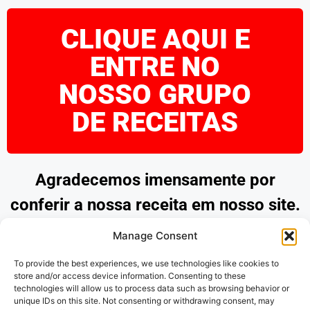
CLIQUE AQUI E
ENTRE NO
NOSSO GRUPO
DE RECEITAS
Agradecemos imensamente por
conferir a nossa receita em nosso site.
Esperamos que tenha encontrado
Manage Consent
inspiração e praticidade para preparar
To provide the best experiences, we use technologies like cookies to
pratos deliciosos. Continue explorando
store and/or access device information. Consenting to these
technologies will allow us to process data such as browsing behavior or
as nossas opções e desfrute de
unique IDs on this site. Not consenting or withdrawing consent, may