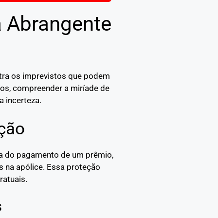
a Abrangente
ntra os imprevistos que podem
idos, compreender a miríade de
a incerteza.
ção
oca do pagamento de um prêmio,
s na apólice. Essa proteção
ratuais.
s