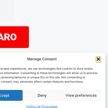
PARO
eramos que tenha
Manage Consent
explorando as nossas
he best experiences, we use technologies like cookies to store and/or
s acompanhar!
e information. Consenting to these technologies will allow us to process
 browsing behavior or unique IDs on this site. Not consenting or
 consent, may adversely affect certain features and functions.
ccept
Deny
View preferences
Política de Privacidade