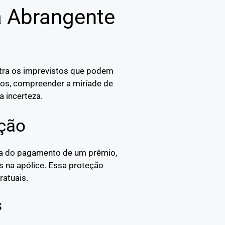
a Abrangente
ntra os imprevistos que podem
idos, compreender a miríade de
a incerteza.
ção
oca do pagamento de um prêmio,
s na apólice. Essa proteção
ratuais.
s