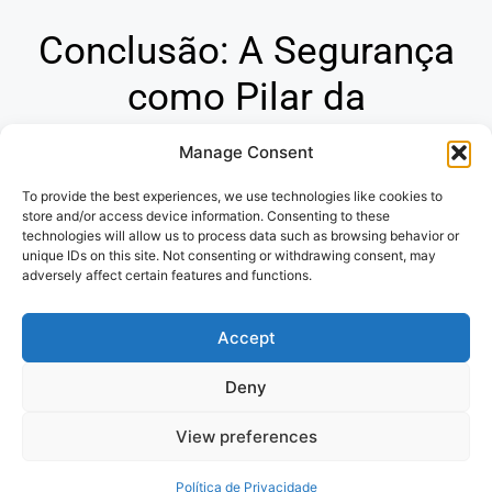
Conclusão: A Segurança
como Pilar da
Tranquilidade
Manage Consent
To provide the best experiences, we use technologies like cookies to
Os seguros são ferramentas indispensáveis para
store and/or access device information. Consenting to these
proteger seu futuro financeiro e garantir sua paz de
technologies will allow us to process data such as browsing behavior or
espírito. Ao compreender a diversidade de opções e os
unique IDs on this site. Not consenting or withdrawing consent, may
adversely affect certain features and functions.
princípios que regem o mercado de seguros, você
estará apto a tomar decisões conscientes e assegurar a
Accept
proteção de seu patrimônio e de seus entes queridos.
Deny
Politica de Privacidade
e
Termos de
View preferences
uso
Política de Privacidade