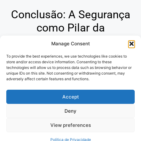
Conclusão: A Segurança
como Pilar da
Tranquilidade
Manage Consent
To provide the best experiences, we use technologies like cookies to
Os seguros são ferramentas indispensáveis para
store and/or access device information. Consenting to these
proteger seu futuro financeiro e garantir sua paz de
technologies will allow us to process data such as browsing behavior or
espírito. Ao compreender a diversidade de opções e os
unique IDs on this site. Not consenting or withdrawing consent, may
adversely affect certain features and functions.
princípios que regem o mercado de seguros, você
estará apto a tomar decisões conscientes e assegurar a
Accept
proteção de seu patrimônio e de seus entes queridos.
Deny
Politica de Privacidade
e
Termos de
View preferences
uso
Política de Privacidade