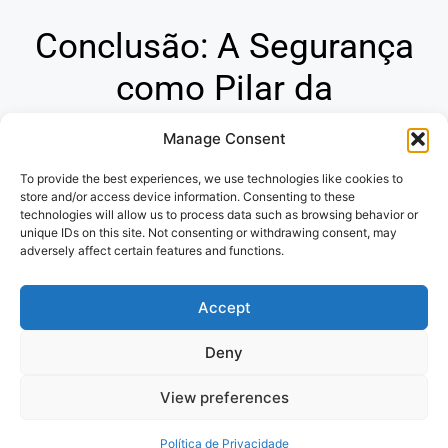
Conclusão: A Segurança
como Pilar da
Tranquilidade
Manage Consent
To provide the best experiences, we use technologies like cookies to
Os seguros são ferramentas indispensáveis para
store and/or access device information. Consenting to these
proteger seu futuro financeiro e garantir sua paz de
technologies will allow us to process data such as browsing behavior or
espírito. Ao compreender a diversidade de opções e os
unique IDs on this site. Not consenting or withdrawing consent, may
adversely affect certain features and functions.
princípios que regem o mercado de seguros, você
estará apto a tomar decisões conscientes e assegurar a
Accept
proteção de seu patrimônio e de seus entes queridos.
Deny
Politica de Privacidade
e
Termos de
View preferences
uso
Política de Privacidade