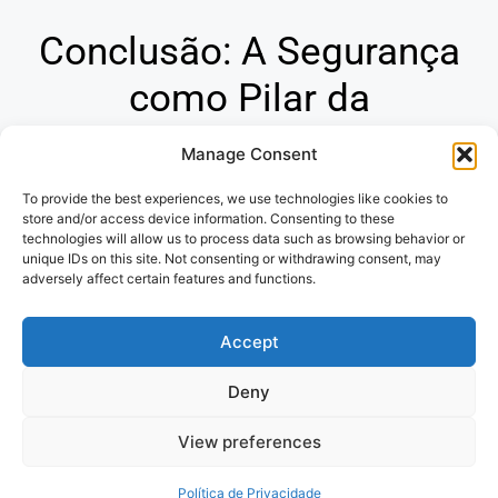
Conclusão: A Segurança
como Pilar da
Tranquilidade
Manage Consent
To provide the best experiences, we use technologies like cookies to
Os seguros são ferramentas indispensáveis para
store and/or access device information. Consenting to these
proteger seu futuro financeiro e garantir sua paz de
technologies will allow us to process data such as browsing behavior or
espírito. Ao compreender a diversidade de opções e os
unique IDs on this site. Not consenting or withdrawing consent, may
adversely affect certain features and functions.
princípios que regem o mercado de seguros, você
estará apto a tomar decisões conscientes e assegurar a
Accept
proteção de seu patrimônio e de seus entes queridos.
Deny
Politica de Privacidade
e
Termos de
View preferences
uso
Política de Privacidade