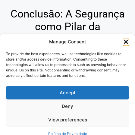
Conclusão: A Segurança
como Pilar da
Tranquilidade
Manage Consent
To provide the best experiences, we use technologies like cookies to
Os seguros são ferramentas indispensáveis para
store and/or access device information. Consenting to these
proteger seu futuro financeiro e garantir sua paz de
technologies will allow us to process data such as browsing behavior or
espírito. Ao compreender a diversidade de opções e os
unique IDs on this site. Not consenting or withdrawing consent, may
adversely affect certain features and functions.
princípios que regem o mercado de seguros, você
estará apto a tomar decisões conscientes e assegurar a
Accept
proteção de seu patrimônio e de seus entes queridos.
Deny
Politica de Privacidade
e
Termos de
View preferences
uso
Política de Privacidade