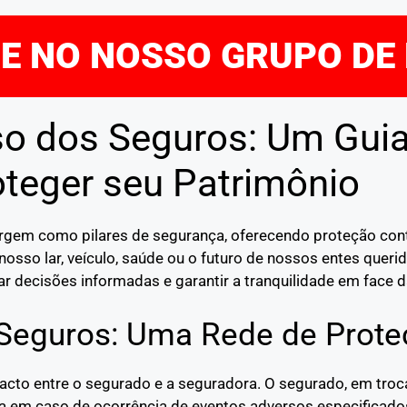
RE NO NOSSO GRUPO DE
o dos Seguros: Um Gui
oteger seu Patrimônio
mergem como pilares de segurança, oferecendo proteção co
nosso lar, veículo, saúde ou o futuro de nossos entes quer
r decisões informadas e garantir a tranquilidade em face d
 Seguros: Uma Rede de Prote
pacto entre o segurado e a seguradora. O segurado, em tr
ra em caso de ocorrência de eventos adversos especificado