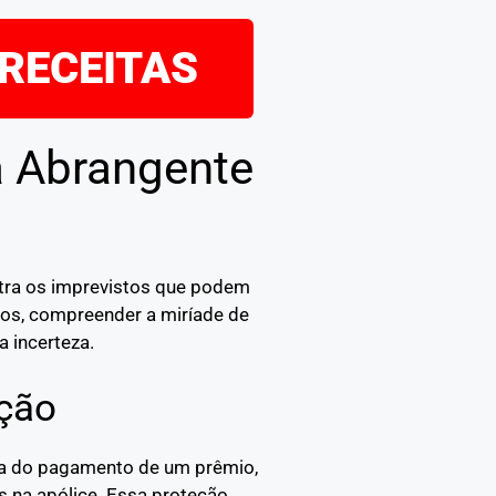
 RECEITAS
a Abrangente
ntra os imprevistos que podem
idos, compreender a miríade de
a incerteza.
ção
oca do pagamento de um prêmio,
s na apólice. Essa proteção