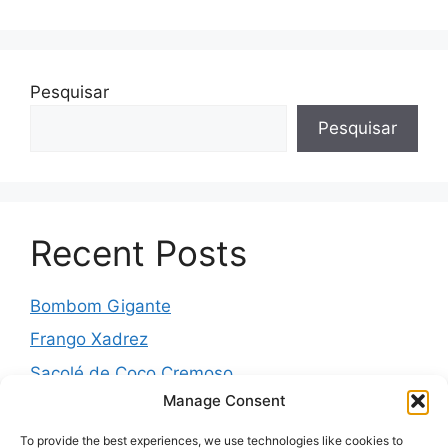
Pesquisar
Pesquisar
Recent Posts
Bombom Gigante
Frango Xadrez
Sacolé de Coco Cremoso
Manage Consent
Torta de cebola molhadinha
Pernil Assado com Laranja, Alho e Ervas
To provide the best experiences, we use technologies like cookies to