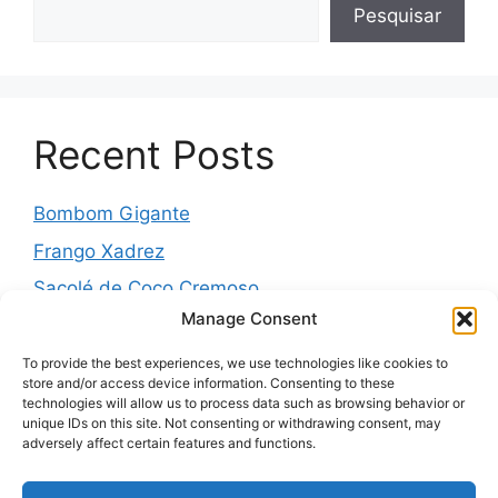
Pesquisar
Recent Posts
Bombom Gigante
Frango Xadrez
Sacolé de Coco Cremoso
Manage Consent
Torta de cebola molhadinha
Pernil Assado com Laranja, Alho e Ervas
To provide the best experiences, we use technologies like cookies to
store and/or access device information. Consenting to these
technologies will allow us to process data such as browsing behavior or
unique IDs on this site. Not consenting or withdrawing consent, may
adversely affect certain features and functions.
Recent Comments