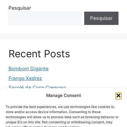
Pesquisar
Pesquisar
Recent Posts
Bombom Gigante
Frango Xadrez
Sacolé de Coco Cremoso
Manage Consent
Torta de cebola molhadinha
Pernil Assado com Laranja, Alho e Ervas
To provide the best experiences, we use technologies like cookies to
store and/or access device information. Consenting to these
technologies will allow us to process data such as browsing behavior or
unique IDs on this site. Not consenting or withdrawing consent, may