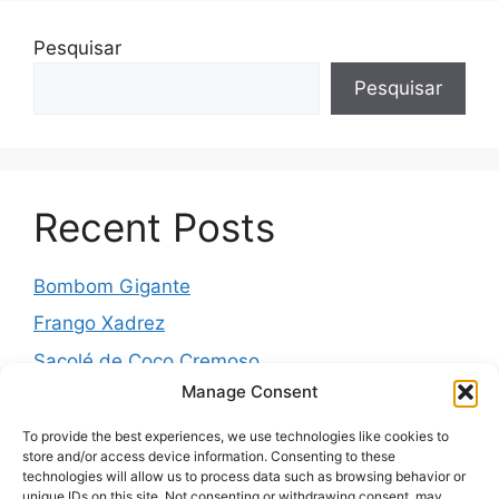
Pesquisar
Pesquisar
Recent Posts
Bombom Gigante
Frango Xadrez
Sacolé de Coco Cremoso
Manage Consent
Torta de cebola molhadinha
Pernil Assado com Laranja, Alho e Ervas
To provide the best experiences, we use technologies like cookies to
store and/or access device information. Consenting to these
technologies will allow us to process data such as browsing behavior or
unique IDs on this site. Not consenting or withdrawing consent, may