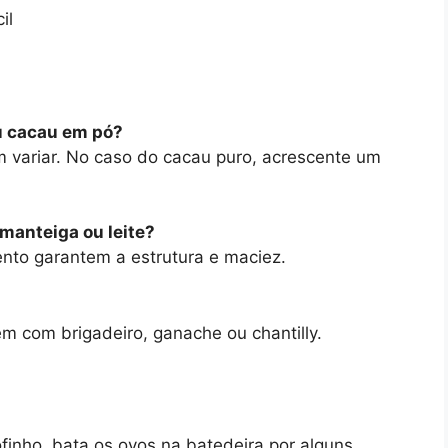
il
ou cacau em pó?
 variar. No caso do cacau puro, acrescente um
manteiga ou leite?
ento garantem a estrutura e maciez.
m com brigadeiro, ganache ou chantilly.
ofinho, bata os ovos na batedeira por alguns