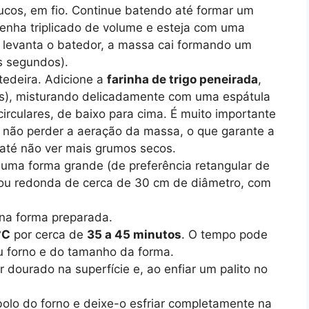
cos, em fio. Continue batendo até formar um
tenha triplicado de volume e esteja com uma
ê levanta o batedor, a massa cai formando um
s segundos).
tedeira. Adicione a
farinha de trigo peneirada
,
s), misturando delicadamente com uma espátula
irculares, de baixo para cima. É muito importante
 não perder a aeração da massa, o que garante a
a até não ver mais grumos secos.
 uma forma grande (de preferência retangular de
ou redonda de cerca de 30 cm de diâmetro, com
na forma preparada.
°C
por cerca de
35 a 45 minutos
. O tempo pode
u forno e do tamanho da forma.
 dourado na superfície e, ao enfiar um palito no
bolo do forno e deixe-o esfriar completamente na