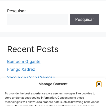
Pesquisar
Pesquisar
Recent Posts
Bombom Gigante
Frango Xadrez
Sacolé de Coco Cremoso
Manage Consent
Torta de cebola molhadinha
Pernil Assado com Laranja, Alho e Ervas
To provide the best experiences, we use technologies like cookies to
store and/or access device information. Consenting to these
technologies will allow us to process data such as browsing behavior or