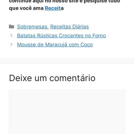
continue aqui no nosso site e pesquise tudo
que você ama
Receit
a
Categorias
Sobremesas
,
Receitas Diárias
Batatas Rústicas Crocantes no Forno
Mousse de Maracujá com Coco
Deixe um comentário
Comentário