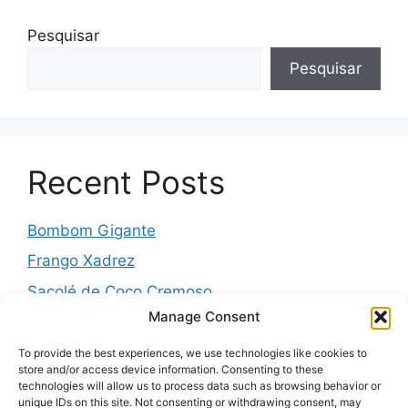
Pesquisar
Pesquisar
Recent Posts
Bombom Gigante
Frango Xadrez
Sacolé de Coco Cremoso
Manage Consent
Torta de cebola molhadinha
Pernil Assado com Laranja, Alho e Ervas
To provide the best experiences, we use technologies like cookies to
store and/or access device information. Consenting to these
technologies will allow us to process data such as browsing behavior or
unique IDs on this site. Not consenting or withdrawing consent, may