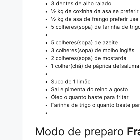
3 dentes de alho ralado
½ kg de coxinha da asa se preferir 
½ kg de asa de frango preferir use 
5 colheres(sopa) de farinha de tri
5 colheres(sopa) de azeite
3 colheres(sopa) de molho inglês
2 colheres(sopa) de mostarda
1 colher(chá) de páprica defsalum
Suco de 1 limão
Sal e pimenta do reino a gosto
Óleo o quanto baste para fritar
Farinha de trigo o quanto baste p
Modo de preparo
Fr