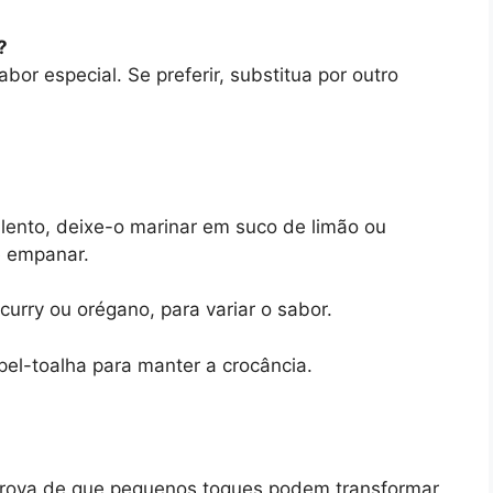
?
bor especial. Se preferir, substitua por outro
lento, deixe-o marinar em suco de limão ou
e empanar.
urry ou orégano, para variar o sabor.
pel-toalha para manter a crocância.
prova de que pequenos toques podem transformar