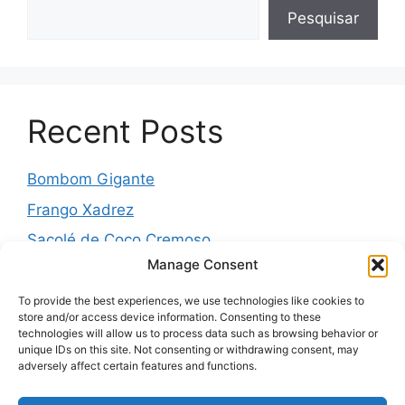
Pesquisar
Recent Posts
Bombom Gigante
Frango Xadrez
Sacolé de Coco Cremoso
Manage Consent
Torta de cebola molhadinha
Pernil Assado com Laranja, Alho e Ervas
To provide the best experiences, we use technologies like cookies to
store and/or access device information. Consenting to these
technologies will allow us to process data such as browsing behavior or
unique IDs on this site. Not consenting or withdrawing consent, may
adversely affect certain features and functions.
Recent Comments