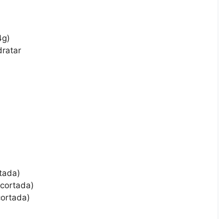
4g)
dratar
rtada)
 cortada)
cortada)