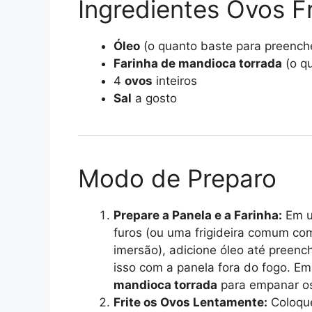
Ingredientes Ovos Fr
Óleo
(o quanto baste para preenche
Farinha de mandioca torrada
(o q
4
ovos
inteiros
Sal
a gosto
Modo de Preparo
Prepare a Panela e a Farinha:
Em 
furos (ou uma frigideira comum com 
imersão), adicione óleo até preen
isso com a panela fora do fogo. E
mandioca torrada
para empanar os 
Frite os Ovos Lentamente:
Coloqu