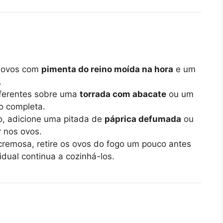
s ovos com
pimenta do reino moída na hora
e um
.
diferentes sobre uma
torrada com abacate
ou um
o completa.
o, adicione uma pitada de
páprica defumada
ou
r nos ovos.
cremosa, retire os ovos do fogo um pouco antes
idual continua a cozinhá-los.