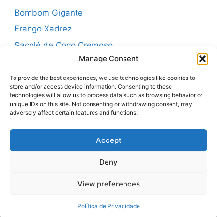
Bombom Gigante
Frango Xadrez
Sacolé de Coco Cremoso
Manage Consent
Torta de cebola molhadinha
Pernil Assado com Laranja, Alho e Ervas
To provide the best experiences, we use technologies like cookies to
store and/or access device information. Consenting to these
technologies will allow us to process data such as browsing behavior or
unique IDs on this site. Not consenting or withdrawing consent, may
adversely affect certain features and functions.
Recent Comments
Accept
Nenhum comentário para mostrar.
Deny
View preferences
© 2026 Receitas Eco
• Built with
GeneratePress
Política de Privacidade