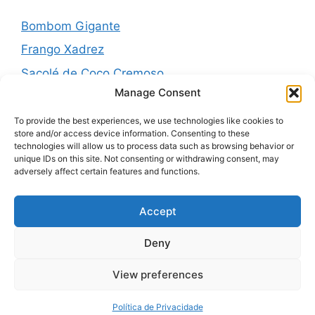
Bombom Gigante
Frango Xadrez
Sacolé de Coco Cremoso
Manage Consent
Torta de cebola molhadinha
Pernil Assado com Laranja, Alho e Ervas
To provide the best experiences, we use technologies like cookies to
store and/or access device information. Consenting to these
technologies will allow us to process data such as browsing behavior or
unique IDs on this site. Not consenting or withdrawing consent, may
adversely affect certain features and functions.
Recent Comments
Accept
Nenhum comentário para mostrar.
Deny
View preferences
© 2026 Receitas Eco
• Built with
GeneratePress
Política de Privacidade