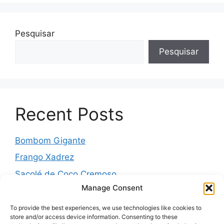
Pesquisar
Pesquisar
Recent Posts
Bombom Gigante
Frango Xadrez
Sacolé de Coco Cremoso
Manage Consent
Torta de cebola molhadinha
Pernil Assado com Laranja, Alho e Ervas
To provide the best experiences, we use technologies like cookies to
store and/or access device information. Consenting to these