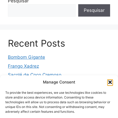
Pesquisar
Pesquisar
Recent Posts
Bombom Gigante
Frango Xadrez
Sacolé de Coco Cremoso
Manage Consent
Torta de cebola molhadinha
Pernil Assado com Laranja, Alho e Ervas
To provide the best experiences, we use technologies like cookies to
store and/or access device information. Consenting to these
technologies will allow us to process data such as browsing behavior or
unique IDs on this site. Not consenting or withdrawing consent, may
adversely affect certain features and functions.