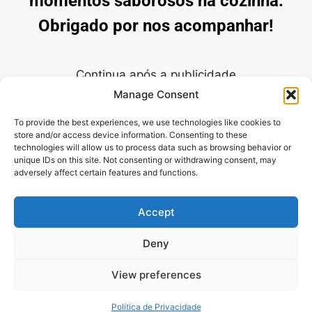
momentos saborosos na cozinha.
Obrigado por nos acompanhar!
Continua após a publicidade
Para o pudim: 1 lata de leite condensado (395g) 2
Manage Consent
medidas da lata de leite integral 4 ovos 1 colher
To provide the best experiences, we use technologies like cookies to
(chá) de essência de baunilha (opcional) Para a
store and/or access device information. Consenting to these
calda: 10 colheres de sobremesa de açúcar 1/2
technologies will allow us to process data such as browsing behavior or
xícara de água quente Para a base: 150g de bolacha
unique IDs on this site. Not consenting or withdrawing consent, may
adversely affect certain features and functions.
maisena ou bolacha maria triturada 2 colheres
(sopa) de manteiga derretida Para a decoração
Accept
(opcional): Raspas de chocolate ou pedaços de
brownie esfarelados Folhas de hortelã para finaliza
Deny
Politica de Privacidade
e
Termos de
View preferences
uso
Política de Privacidade