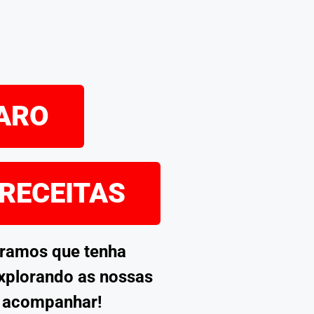
PARO
 RECEITAS
eramos que tenha
explorando as nossas
s acompanhar!