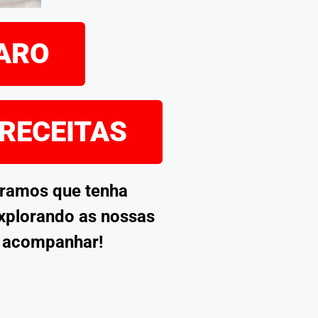
PARO
 RECEITAS
eramos que tenha
explorando as nossas
s acompanhar!