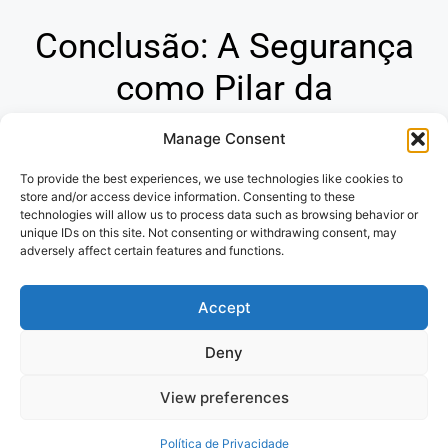
Conclusão: A Segurança
como Pilar da
Tranquilidade
Manage Consent
To provide the best experiences, we use technologies like cookies to
Os seguros são ferramentas indispensáveis para
store and/or access device information. Consenting to these
proteger seu futuro financeiro e garantir sua paz de
technologies will allow us to process data such as browsing behavior or
espírito. Ao compreender a diversidade de opções e os
unique IDs on this site. Not consenting or withdrawing consent, may
adversely affect certain features and functions.
princípios que regem o mercado de seguros, você
estará apto a tomar decisões conscientes e assegurar a
Accept
proteção de seu patrimônio e de seus entes queridos.
Deny
Politica de Privacidade
e
Termos de
View preferences
uso
Política de Privacidade