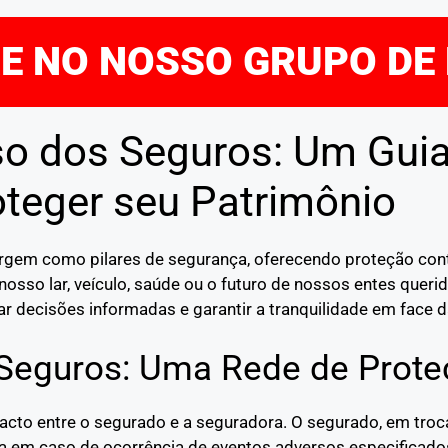
RE NO NOSSO GRUPO DE
o dos Seguros: Um Gui
oteger seu Patrimônio
mergem como pilares de segurança, oferecendo proteção co
nosso lar, veículo, saúde ou o futuro de nossos entes quer
r decisões informadas e garantir a tranquilidade em face d
 Seguros: Uma Rede de Prote
pacto entre o segurado e a seguradora. O segurado, em tr
ra em caso de ocorrência de eventos adversos especificado