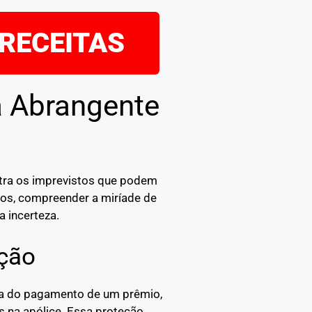
 RECEITAS
a Abrangente
ntra os imprevistos que podem
idos, compreender a miríade de
a incerteza.
ção
oca do pagamento de um prêmio,
s na apólice. Essa proteção