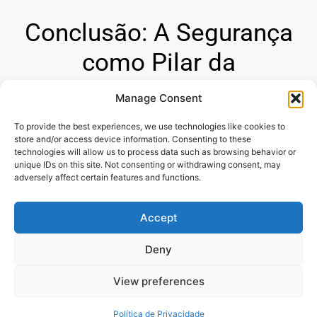
Conclusão: A Segurança
como Pilar da
Tranquilidade
Manage Consent
To provide the best experiences, we use technologies like cookies to
Os seguros são ferramentas indispensáveis para
store and/or access device information. Consenting to these
proteger seu futuro financeiro e garantir sua paz de
technologies will allow us to process data such as browsing behavior or
espírito. Ao compreender a diversidade de opções e os
unique IDs on this site. Not consenting or withdrawing consent, may
adversely affect certain features and functions.
princípios que regem o mercado de seguros, você
estará apto a tomar decisões conscientes e assegurar a
Accept
proteção de seu patrimônio e de seus entes queridos.
Deny
Politica de Privacidade
e
Termos de
View preferences
uso
Política de Privacidade