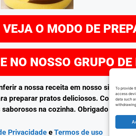
E VEJA O MODO DE PRE
RE NO NOSSO GRUPO DE
rir a nossa receita em nosso site. Esp
To provide t
access devic
ra preparar pratos deliciosos. Continue 
data such as
withdrawing
 saborosos na cozinha. Obrigado por no
A
 de Privacidade
e
Termos de uso