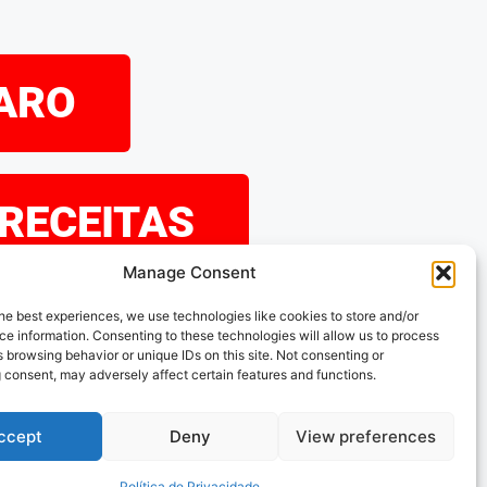
PARO
 RECEITAS
Manage Consent
eramos que tenha
he best experiences, we use technologies like cookies to store and/or
e information. Consenting to these technologies will allow us to process
explorando as nossas
 browsing behavior or unique IDs on this site. Not consenting or
 consent, may adversely affect certain features and functions.
s acompanhar!
ccept
Deny
View preferences
Política de Privacidade