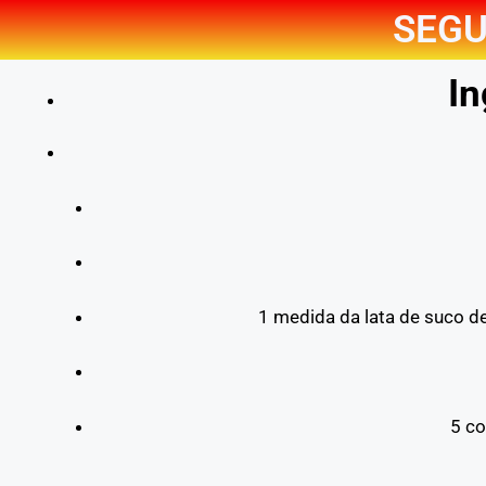
SEGU
In
1 medida da lata de suco d
5 co