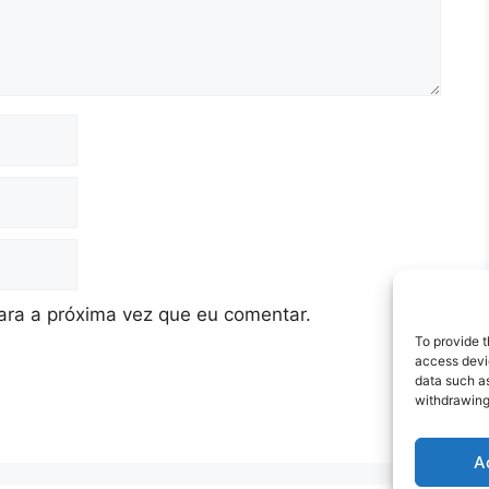
ra a próxima vez que eu comentar.
To provide t
access devic
data such as
withdrawing
A